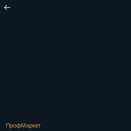
ПрофМаркет