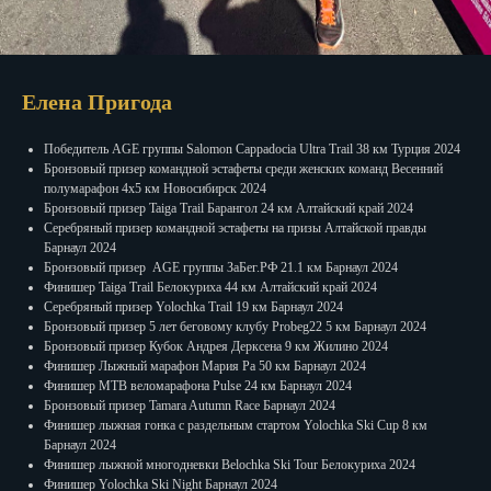
Елена Пригода
Победитель AGE группы Salomon Cappadocia Ultra Trail 38 км Турция 2024
Бронзовый призер командной эстафеты среди женских команд Весенний
полумарафон 4х5 км Новосибирск 2024⠀
Бронзовый призер Taiga Trail Барангол 24 км Алтайский край 2024⠀
Серебряный призер командной эстафеты на призы Алтайской правды
Барнаул 2024
Бронзовый призер AGE группы ЗаБег.РФ 21.1 км Барнаул 2024⠀
Финишер Taiga Trail Белокуриха 44 км Алтайский край 2024⠀
Серебряный призер Yolochka Trail 19 км Барнаул 2024⠀
Бронзовый призер 5 лет беговому клубу Probeg22 5 км Барнаул 2024⠀
Бронзовый призер Кубок Андрея Дерксена 9 км Жилино 2024⠀
Финишер Лыжный марафон Мария Ра 50 км Барнаул 2024⠀
Финишер МTB веломарафона Pulse 24 км Барнаул 2024
Бронзовый призер Tamara Autumn Race Барнаул 2024⠀
Финишер лыжная гонка с раздельным стартом Yolochka Ski Cup 8 км
Барнаул 2024
Финишер лыжной многодневки Belochka Ski Tour Белокуриха 2024
Финишер Yolochka Ski Night Барнаул 2024⠀