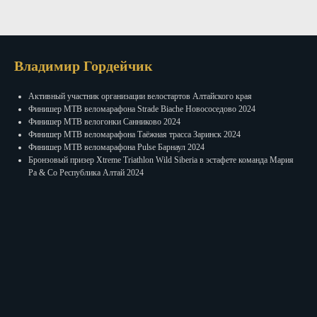
Владимир Гордейчик
Активный участник организации велостартов Алтайского края
Финишер МТВ веломарафона Strade Biache Новососедово 2024
Финишер МТВ велогонки Санниково 2024
Финишер МTB веломарафона Таёжная трасса Заринск 2024
Финишер МTB веломарафона Pulse Барнаул 2024
Бронзовый призер Xtreme Triathlon Wild Siberia в эстафете команда Мария
Ра & Cо Республика Алтай 2024