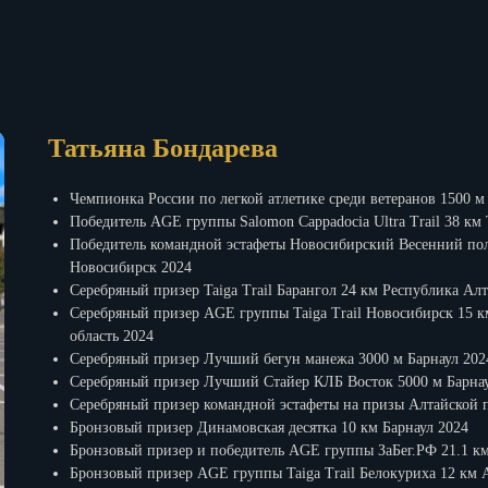
Татьяна Бондарева
Чемпионка России по легкой атлетике среди ветеранов 1500 м
Победитель AGE группы Salomon Cappadocia Ultra Trail 38 км
Победитель командной эстафеты Новосибирский Весенний по
Новосибирск 2024
Серебряный призер Taiga Trail Барангол 24 км Республика Ал
Серебряный призер AGE группы Taiga Trail Новосибирск 15 
область 2024
Серебряный призер Лучший бегун манежа 3000 м Барнаул 202
Серебряный призер Лучший Стайер КЛБ Восток 5000 м Барнау
Серебряный призер командной эстафеты на призы Алтайской 
Бронзовый призер Динамовская десятка 10 км Барнаул 2024
Бронзовый призер и победитель AGE группы ЗаБег.РФ 21.1 км
Бронзовый призер AGE группы Taiga Trail Белокуриха 12 км 