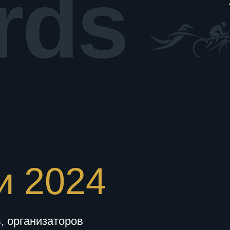
rds
и 2024
, организаторов