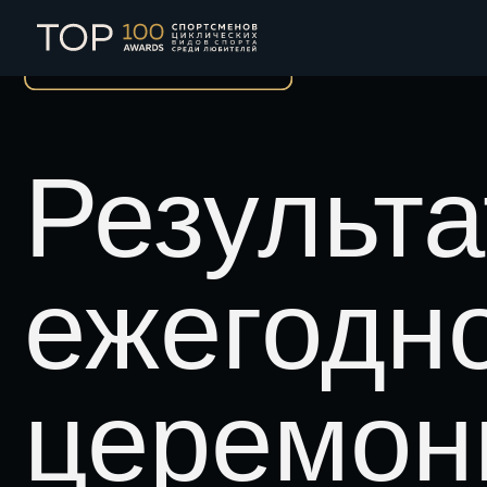
О церемонии
Результа
ежегодно
церемони