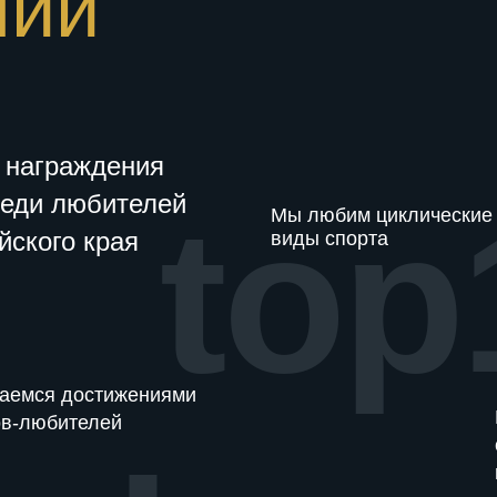
нии
 награждения
реди любителей
top
Мы любим циклические
йского края
виды спорта
аемся достижениями
ов-любителей