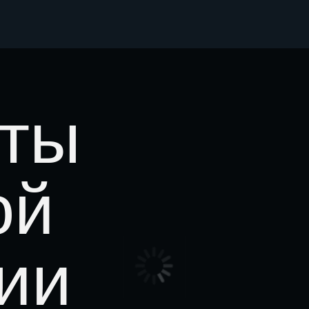
Номинации
Как это было
Конта
ты
й
и